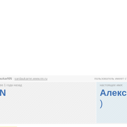
aukarNN
:
sardaukarnn.www.nn.ru
пользователь имеет 
е 1 года назад
настоящее имя:
NN
Алек
)