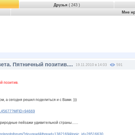
Друзья
( 243 )
Мне н
ета. Пятничный позитив....
19.11.2010 в 14:03
591
й позитив.
м, а сегодня решил поделиться и с Вами. )))
ery145677?MFID=94669
иродные пейзажи удивительной страны.......
ser/enotoforum/?do=read&thread=1382169&topic_id=28516630