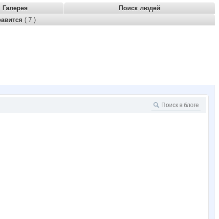
Галерея
Поиск людей
равится
( 7 )