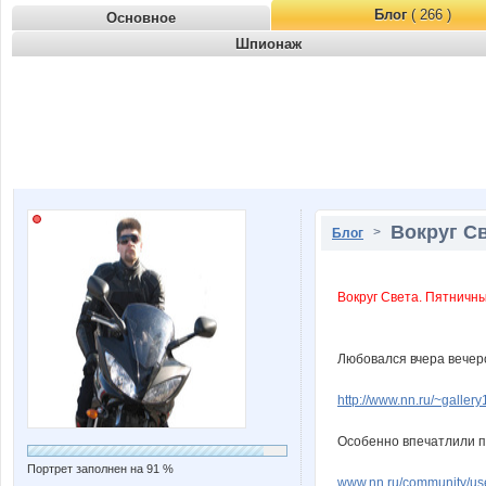
Блог
( 266 )
Основное
Шпионаж
Вокруг Св
>
Блог
Вокруг Света. Пятничны
Любовался вчера вечеро
http://www.nn.ru/~gall
Особенно впечатлили пр
Портрет заполнен на 91 %
www.nn.ru/community/u