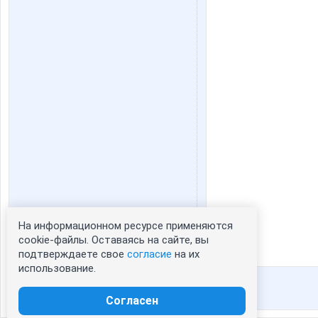
На информационном ресурсе применяются
Статистика портрета:
cookie-файлы. Оставаясь на сайте, вы
подтверждаете свое
согласие
на их
сейчас просматривают портрет - 0
использование.
зарегистрированные пользователи
посетившие портрет за 7 дней - 0
Согласен