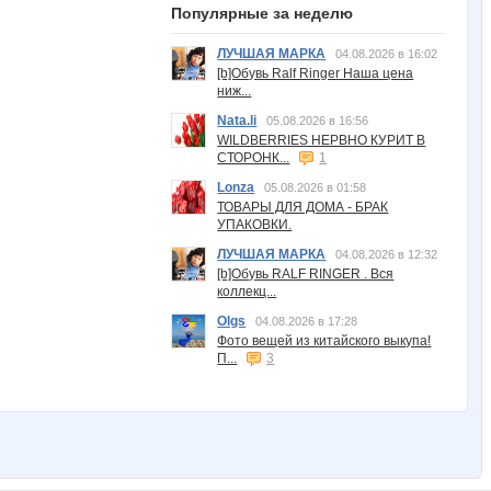
Популярные за неделю
ЛУЧШАЯ МАРКА
04.08.2026 в 16:02
[b]Обувь Ralf Ringer Наша цена
ниж...
Nata.li
05.08.2026 в 16:56
WILDBERRIES НЕРВНО КУРИТ В
СТОРОНК...
1
Lonza
05.08.2026 в 01:58
ТОВАРЫ ДЛЯ ДОМА - БРАК
УПАКОВКИ.
ЛУЧШАЯ МАРКА
04.08.2026 в 12:32
[b]Обувь RALF RINGER . Вся
коллекц...
Olgs
04.08.2026 в 17:28
Фото вещей из китайского выкупа!
П...
3