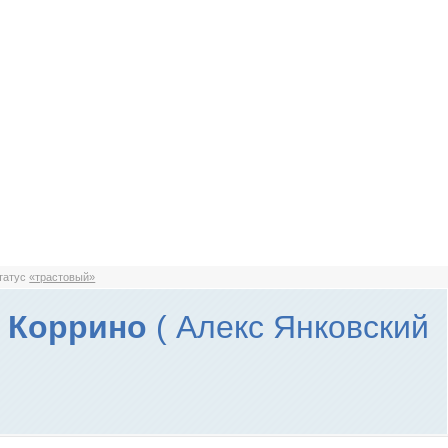
статус
«трастовый»
с Коррино
( Алекс Янковский