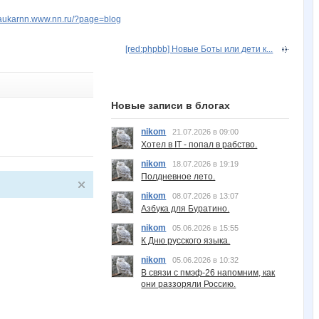
rdaukarnn.www.nn.ru/?page=blog
[red:phpbb] Новые Боты или дети к...
Новые записи в блогах
nikom
21.07.2026 в 09:00
Хотел в IT - попал в рабство.
nikom
18.07.2026 в 19:19
Полдневное лето.
nikom
08.07.2026 в 13:07
Азбука для Буратино.
nikom
05.06.2026 в 15:55
К Дню русского языка.
nikom
05.06.2026 в 10:32
В связи с пмэф-26 напомним, как
они раззоряли Россию.