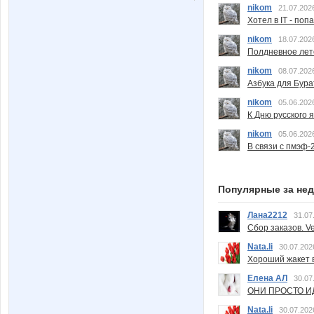
nikom
21.07.202
Хотел в IT - поп
nikom
18.07.202
Полдневное лет
nikom
08.07.202
Азбука для Бура
nikom
05.06.202
К Дню русского 
nikom
05.06.202
В связи с пмэф-
Популярные за не
Лана2212
31.07
Сбор заказов. Ve
Nata.li
30.07.202
Хороший жакет вс
Елена АЛ
30.07
ОНИ ПРОСТО ИД
Nata.li
30.07.202