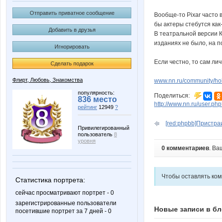
Отправить приватное сообщение
Вообще-то Pixar часто 
бы актеры стебутся ка
Добавить в друзья
В театральной версии 
изданиях не было, на п
Игнорировать
Если честно, то сам ли
Сделать подарок
Флирт, Любовь, Знакомства
www.nn.ru/community/h
популярность:
Поделиться:
836 место
http://www.nn.ru/user.
рейтинг
12949
?
[red:phpbb]Пристраив
Привилегированный
пользователь
8
уровня
0 комментариев
. Ва
Чтобы оставлять ко
Статистика портрета:
сейчас просматривают портрет - 0
зарегистрированные пользователи
Новые записи в бл
посетившие портрет за 7 дней - 0