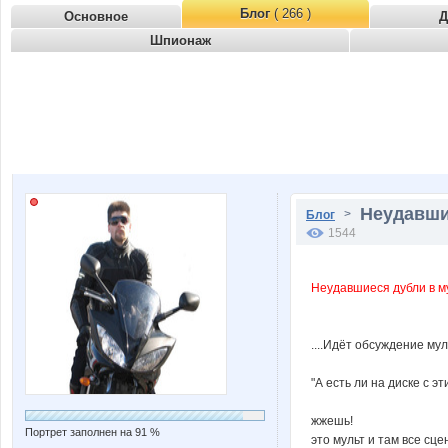
Блог
( 266 )
Основное
Д
Шпионаж
Неудавшие
>
Блог
1544
Неудавшиеся дубли в мул
....Идёт обсуждение мул
"А есть ли на диске с 
жжешь!
Портрет заполнен на 91 %
это мульт и там все сц