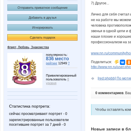
7) Другое...
Отправить приватное сообщение
Лично для себя считал 
Добавить в друзья
не на работе мы можем
человека противоположн
Игнорировать
звенья в одной цепи и 
наши плохие и хорошие 
Сделать подарок
профессионализм на з
Флирт, Любовь, Знакомства
www.nn.ru/community/ho
популярность:
836 место
Поделиться:
рейтинг
12949
?
http://www.nn.ru/user.p
Привилегированный
[red:phpbb] По моти
пользователь
8
уровня
0 комментариев
. Ва
Статистика портрета:
Чтобы оставлять ко
сейчас просматривают портрет - 0
зарегистрированные пользователи
посетившие портрет за 7 дней - 0
Новые записи в бл