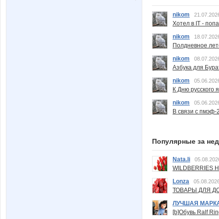
nikom
21.07.202
Хотел в IT - поп
nikom
18.07.202
Полдневное лет
nikom
08.07.202
Азбука для Бура
nikom
05.06.202
К Дню русского 
nikom
05.06.202
В связи с пмэф-
Популярные за не
Nata.li
05.08.202
WILDBERRIES Н
Lonza
05.08.2026
ТОВАРЫ ДЛЯ ДО
ЛУЧШАЯ МАРК
[b]Обувь Ralf Ri