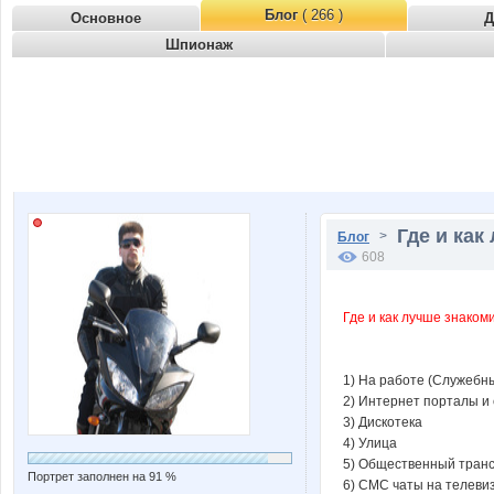
Блог
( 266 )
Основное
Д
Шпионаж
Где и как
>
Блог
608
Где и как лучше знако
1) На работе (Служебн
2) Интернет порталы и
3) Дискотека
4) Улица
5) Общественный тран
Портрет заполнен на 91 %
6) СМС чаты на телеви