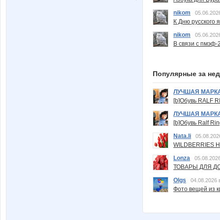
nikom
05.06.202
К Дню русского 
nikom
05.06.202
В связи с пмэф-
Популярные за не
ЛУЧШАЯ МАРК
[b]Обувь RALF RI
ЛУЧШАЯ МАРК
[b]Обувь Ralf Ri
Nata.li
05.08.202
WILDBERRIES Н
Lonza
05.08.2026
ТОВАРЫ ДЛЯ ДО
Olgs
04.08.2026 
Фото вещей из ки