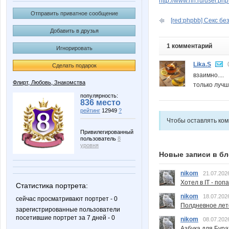
http://www.nn.ru/user.p
Отправить приватное сообщение
[red:phpbb] Секс без
Добавить в друзья
1 комментарий
Игнорировать
Lika.S
Сделать подарок
взаимно....
Флирт, Любовь, Знакомства
только лучш
популярность:
836 место
рейтинг
12949
?
Чтобы оставлять ко
Привилегированный
пользователь
8
уровня
Новые записи в бл
nikom
21.07.202
Хотел в IT - поп
Статистика портрета:
nikom
18.07.202
сейчас просматривают портрет - 0
Полдневное лет
зарегистрированные пользователи
посетившие портрет за 7 дней - 0
nikom
08.07.202
Азбука для Бура