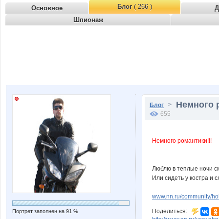
Блог
( 266 )
Основное
Д
Шпионаж
Немного р
>
Блог
655
Немного романтики!!!
Люблю в теплые ночи с
Или сидеть у костра и 
www.nn.ru/community/ho
Поделиться:
Портрет заполнен на 91 %