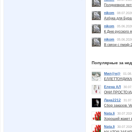
Полдневное лет
nikom
08.07.202
Азбука для Бура
nikom
05.06.202
К Дню русского 
nikom
05.06.202
В связи с пмэф-
Популярные за не
Мил@н@
01.08
ЕЛЛЕТТО!!!ДИК
Елена АЛ
30.07
ОНИ ПРОСТО ИД
Лана2212
31.07
Сбор заказов. Ve
Nata.li
30.07.202
Хороший жакет вс
Nata.li
30.07.202
НУ ЧТО!!! ЗАБИ