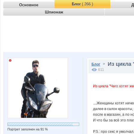
Блог
( 266 )
Основное
Д
Шпионаж
Из цикла 
>
Блог
611
Из цикла "Чего хотят 
....Женщины хотят ничег
далее в салон красоты,
после в магазин, а по н
И что бы за всё это пл
Портрет заполнен на 91 %
P.S.: про секс я умолчал.