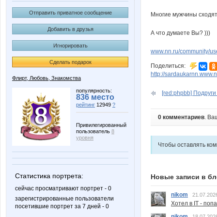
Отправить приватное сообщение
Многие мужчины сходятс
Добавить в друзья
А что думаете Вы? )))
Игнорировать
www.nn.ru/community/u
Сделать подарок
Поделиться:
http://sardaukarnn.www.
Флирт, Любовь, Знакомства
популярность:
[red:phpbb] Подруги 
836 место
рейтинг
12949
?
0 комментариев
. Ва
Привилегированный
пользователь
8
уровня
Чтобы оставлять ко
Статистика портрета:
Новые записи в бл
сейчас просматривают портрет - 0
nikom
21.07.202
зарегистрированные пользователи
Хотел в IT - поп
посетившие портрет за 7 дней - 0
nikom
18.07.202