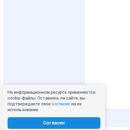
На информационном ресурсе применяются
Статистика портрета:
cookie-файлы. Оставаясь на сайте, вы
подтверждаете свое
согласие
на их
сейчас просматривают портрет - 0
использование.
зарегистрированные пользователи
посетившие портрет за 7 дней - 0
Согласен