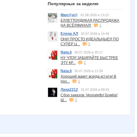
Популярные за неделю
Мил@н@
01.08.2026 в 13:22
ЕЛЛЕТТО!!!ДИКАЯ РАСПРОДАЖА
НА ВСЁ!!!ФИНАЛ!
1
Елена АЛ
30.07.2026 в 14:49
ОНИ ПРОСТО ИДЕАЛЬНЫЕ!!! ПО
СУПЕР Ц...
3
Nata.li
30.07.2026 в 20:17
НУ ЧТО!!! ЗАБИРАЙТЕ БЫСТРЕЕ
ЭТУ КР...
1
Nata.li
30.07.2026 в 13:39
Хороший жакет всегда кстати! В
про...
1
Лана2212
31.07.2026 в 09:55
Сбор заказов. Vesnaletto! Бомба!
Ш...
2