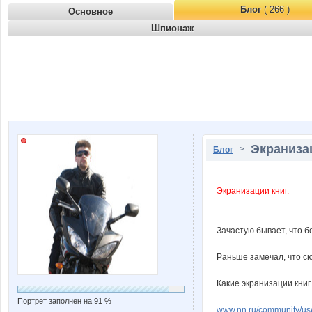
Блог
( 266 )
Основное
Шпионаж
Экранизац
>
Блог
Экранизации книг.
Зачастую бывает, что б
Раньше замечал, что сю
Какие экранизации кни
Портрет заполнен на 91 %
www.nn.ru/community/u