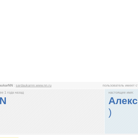
aukarNN
:
sardaukarnn.www.nn.ru
пользователь имеет 
е 1 года назад
настоящее имя:
NN
Алек
)