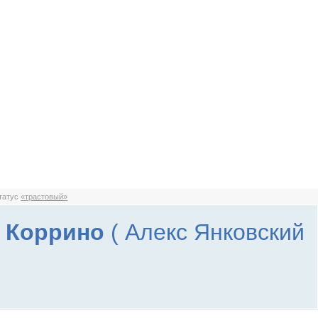
статус
«трастовый»
с Коррино
( Алекс Янковский