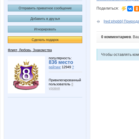
Отправить приватное сообщение
Поделиться:
Добавить в друзья
[red:phpbb] Природа г
Игнорировать
0 комментариев
. Ва
Сделать подарок
Флирт, Любовь, Знакомства
Чтобы оставлять ко
популярность:
836 место
рейтинг
12949
?
Привилегированный
пользователь
8
уровня