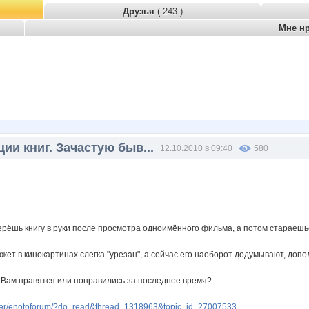
Друзья
( 243 )
Мне н
ии книг. Зачастую быв...
12.10.2010 в 09:40
580
ерёшь книгу в руки после просмотра одноимённого фильма, а потом стараешься
жет в кинокартинах слегка "урезан", а сейчас его наоборот додумывают, до
г Вам нравятся или понравились за последнее время?
ser/enotoforum/?do=read&thread=1318963&topic_id=27007533