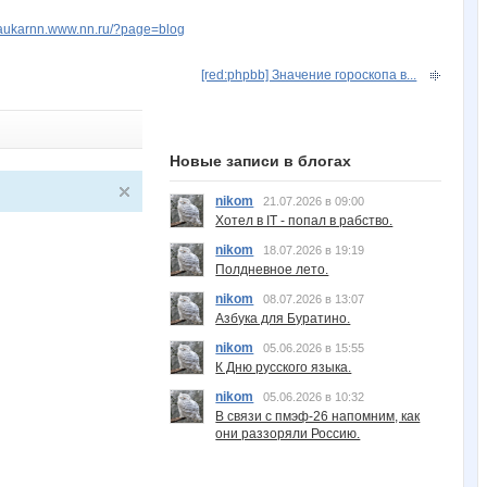
rdaukarnn.www.nn.ru/?page=blog
[red:phpbb] Значение гороскопа в...
Новые записи в блогах
nikom
21.07.2026 в 09:00
Хотел в IT - попал в рабство.
nikom
18.07.2026 в 19:19
Полдневное лето.
nikom
08.07.2026 в 13:07
Азбука для Буратино.
nikom
05.06.2026 в 15:55
К Дню русского языка.
nikom
05.06.2026 в 10:32
В связи с пмэф-26 напомним, как
они раззоряли Россию.