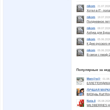
nikom
21.07.202
Хотел в IT - поп
nikom
18.07.202
Полдневное лет
nikom
08.07.202
Азбука для Бура
nikom
05.06.202
К Дню русского 
nikom
05.06.202
В связи с пмэф-
Популярные за не
Мил@н@
01.08
ЕЛЛЕТТО!!!ДИК
ЛУЧШАЯ МАРК
[b]Обувь Ralf Ri
Nata.li
05.08.202
WILDBERRIES Н