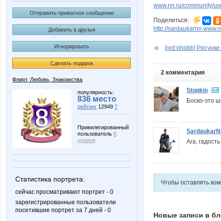
www.nn.ru/community/u
Отправить приватное сообщение
Поделиться:
http://sardaukarnn.www.
Добавить в друзья
Игнорировать
[red:phpbb] Рисунки 
Сделать подарок
2 комментария
Флирт, Любовь, Знакомства
Stopkin
популярность:
836 место
Боско-это ши
рейтинг
12949
?
Привилегированный
Sardaukar
пользователь
8
уровня
Ага, гадость б
Статистика портрета:
Чтобы оставлять ко
сейчас просматривают портрет - 0
зарегистрированные пользователи
посетившие портрет за 7 дней - 0
Новые записи в бл