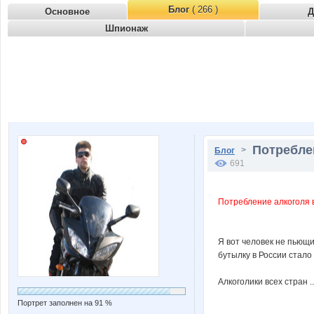
Блог
( 266 )
Основное
Д
Шпионаж
Потреблен
>
Блог
691
Потребление алкоголя в
Я вот человек не пьющи
бутылку в России стало 
Алкоголики всех стран ..
Портрет заполнен на 91 %