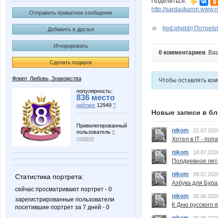
Поделиться:
http://sardaukarnn.www.
Отправить приватное сообщение
[red:phpbb] Потребл
Добавить в друзья
Игнорировать
0 комментариев
. Ва
Сделать подарок
Флирт, Любовь, Знакомства
Чтобы оставлять ко
популярность:
836 место
рейтинг
12949
?
Новые записи в бл
Привилегированный
nikom
21.07.202
пользователь
8
уровня
Хотел в IT - поп
nikom
18.07.202
Полдневное лет
nikom
08.07.202
Статистика портрета:
Азбука для Бура
сейчас просматривают портрет - 0
nikom
05.06.202
зарегистрированные пользователи
К Дню русского 
посетившие портрет за 7 дней - 0