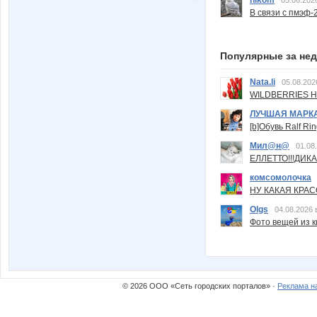
nikom
05.06.202
В связи с пмэф-
Популярные за не
Nata.li
05.08.202
WILDBERRIES Н
ЛУЧШАЯ МАРК
[b]Обувь Ralf Ri
Мил@н@
01.08
ЕЛЛЕТТО!!!ДИК
комсомолочка
НУ КАКАЯ КРАСОТ
Olgs
04.08.2026 
Фото вещей из ки
© 2026 ООО «Сеть городских порталов» ·
Реклама н