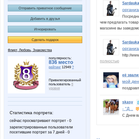
Sardauk
Отправить приватное сообщение
организ
Посредни
Добавить в друзья
чем предлагать товар
магазине вы заведомо
Игнорировать
Сделать подарок
Sardauk
организ
Флирт, Любовь, Знакомства
http://w
популярность:
полностью
836 место
рейтинг
12949
?
её звали
Привилегированный
мой день
пользователь
8
поздравл
уровня
skasy
- "Д...
Статистика портрета:
С Днем 
сейчас просматривают портрет - 0
зарегистрированные пользователи
посетившие портрет за 7 дней - 0