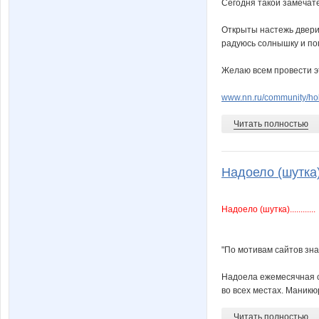
Сегодня такой замечат
Открыты настежь двери 
радуюсь солнышку и попи
Желаю всем провести это
www.nn.ru/community/ho
Читать полностью
Надоело (шутка)...
Надоело (шутка)............
"По мотивам сайтов зна
Надоела ежемесячная ст
во всех местах. Маникюр
Читать полностью