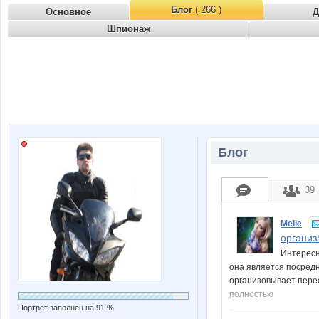
Блог
( 266 )
Основное
Д
Шпионаж
Блог
39
Melle
организ
Интересн
она является посредн
организовывает перес
полностью
Портрет заполнен на 91 %